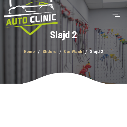
Slajd 2
Home
Sliders
Car Wash
Slajd 2