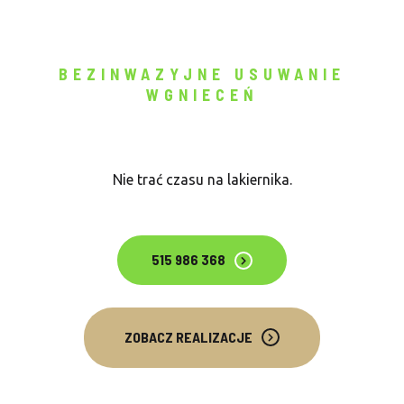
BEZINWAZYJNE USUWANIE
WGNIECEŃ
Masz wgniota? USUŃ WGNIOTA!
Nie trać czasu na lakiernika.
515 986 368
ZOBACZ REALIZACJE