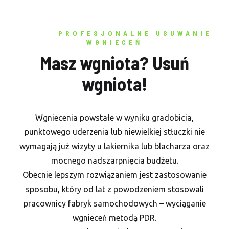
Masz wgniota? USUŃ WGNIOTA!
Nie trać czasu na lakiernika.
PROFESJONALNE USUWANIE
WGNIECEŃ
Masz wgniota? Usuń
515 986 368
wgniota!
Wgniecenia powstałe w wyniku gradobicia,
ZOBACZ REALIZACJE
punktowego uderzenia lub niewielkiej stłuczki nie
wymagają już wizyty u lakiernika lub blacharza oraz
mocnego nadszarpnięcia budżetu.
Obecnie lepszym rozwiązaniem jest zastosowanie
sposobu, który od lat z powodzeniem stosowali
pracownicy fabryk samochodowych – wyciąganie
wgnieceń metodą PDR.